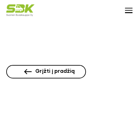
Etusivu
Grįžti į pradžią
Taksit
Bussit
Palvelut